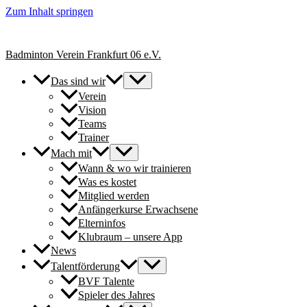
Zum Inhalt springen
+++ Neue Spielerinnen & Spieler für unsere Erwachsenen-Teams herzl
Badminton Verein Frankfurt 06 e.V.
Das sind wir
Verein
Vision
Teams
Trainer
Mach mit
Wann & wo wir trainieren
Was es kostet
Mitglied werden
Anfängerkurse Erwachsene
Elterninfos
Klubraum – unsere App
News
Talentförderung
BVF Talente
Spieler des Jahres