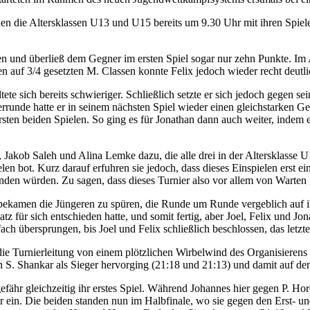
n die Altersklassen U13 und U15 bereits um 9.30 Uhr mit ihren Spiele
zen und überließ dem Gegner im ersten Spiel sogar nur zehn Punkte. Im 
 auf 3/4 gesetzten M. Classen konnte Felix jedoch wieder recht deutli
tete sich bereits schwieriger. Schließlich setzte er sich jedoch gegen se
rerrunde hatte er in seinem nächsten Spiel wieder einen gleichstarken Ge
sten beiden Spielen. So ging es für Jonathan dann auch weiter, indem e
akob Saleh und Alina Lemke dazu, die alle drei in der Altersklasse U
n bot. Kurz darauf erfuhren sie jedoch, dass dieses Einspielen erst einma
tfinden würden. Zu sagen, dass dieses Turnier also vor allem von Warten
 bekamen die Jüngeren zu spüren, die Runde um Runde vergeblich auf 
 für sich entschieden hatte, und somit fertig, aber Joel, Felix und Jon
fach übersprungen, bis Joel und Felix schließlich beschlossen, das let
s die Turnierleitung von einem plötzlichen Wirbelwind des Organisieren
n S. Shankar als Sieger hervorging (21:18 und 21:13) und damit auf dem
hr gleichzeitig ihr erstes Spiel. Während Johannes hier gegen P. Horch
 ein. Die beiden standen nun im Halbfinale, wo sie gegen den Erst- un