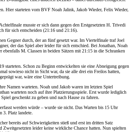
n. Hier starteten vom BVF Noah Jalink, Jakob Wieder, Felix Wieder,
Achtelfinale musste er sich dann gegen den Erstgesetzten H. Trivedi
ch für sich entscheiden (21:16 und 21:16).
inen Gegner durch, der an fünf gesetzt war. Im Viertelfinale traf Joel
gner, der das Spiel aber leider für sich entschied. Bei Jonathan, Noah
r ebenfalls M. Classen in beiden Sätzen mit 21:15 in die Schranken
19 starteten. Schon zu Beginn entwickelten sie eine Abneigung gegen
l sowieso nicht in Sicht war, da sie alle drei ein Freilos hatten,
 geprägt war, wäre eine Untertreibung.
ihre Namen warteten. Noah und Jakob waren im letzten Spiel
athan warteten noch auf ihre Platzierungsspiele. Erst wurde lediglich
zte Spiel geschenkt zu geben und nach Hause zu fahren.
s erfasst werden würde – wurde sie nicht. Das Warten bis 15 Uhr
 3. Platz landete.
er bereits auf Schwierigkeiten stieß und erst im dritten Satz
d Zweitgesetzten leider keine wirkliche Chance hatten. Nun spielten