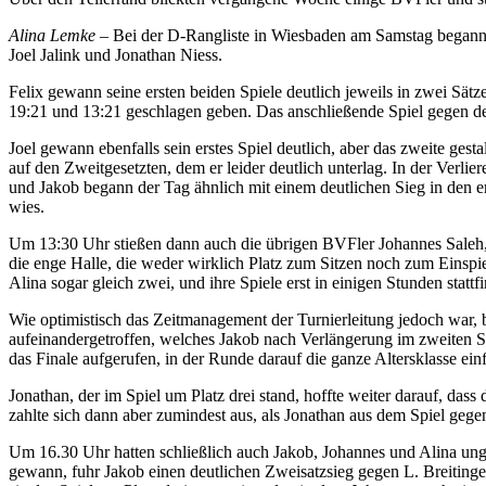
Alina Lemke –
Bei der D-Rangliste in Wiesbaden am Samstag beganne
Joel Jalink und Jonathan Niess.
Felix gewann seine ersten beiden Spiele deutlich jeweils in zwei Sät
19:21 und 13:21 geschlagen geben. Das anschließende Spiel gegen den
Joel gewann ebenfalls sein erstes Spiel deutlich, aber das zweite gestal
auf den Zweitgesetzten, dem er leider deutlich unterlag. In der Verlie
und Jakob begann der Tag ähnlich mit einem deutlichen Sieg in den er
wies.
Um 13:30 Uhr stießen dann auch die übrigen BVFler Johannes Saleh, J
die enge Halle, die weder wirklich Platz zum Sitzen noch zum Einspiele
Alina sogar gleich zwei, und ihre Spiele erst in einigen Stunden stat
Wie optimistisch das Zeitmanagement der Turnierleitung jedoch war,
aufeinandergetroffen, welches Jakob nach Verlängerung im zweiten Satz
das Finale aufgerufen, in der Runde darauf die ganze Altersklasse ein
Jonathan, der im Spiel um Platz drei stand, hoffte weiter darauf, das
zahlte sich dann aber zumindest aus, als Jonathan aus dem Spiel gege
Um 16.30 Uhr hatten schließlich auch Jakob, Johannes und Alina ungefä
gewann, fuhr Jakob einen deutlichen Zweisatzsieg gegen L. Breitinger