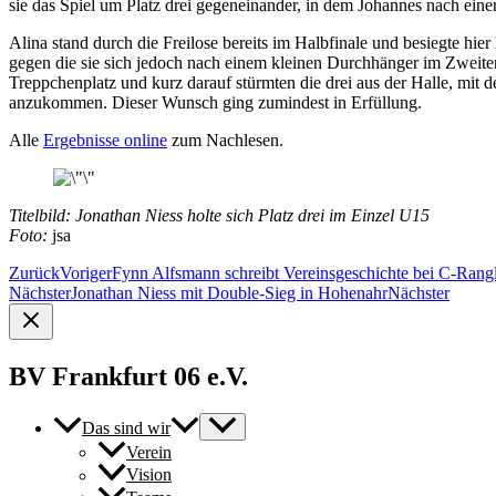
sie das Spiel um Platz drei gegeneinander, in dem Johannes nach e
Alina stand durch die Freilose bereits im Halbfinale und besiegte hier
gegen die sie sich jedoch nach einem kleinen Durchhänger im Zweite
Treppchenplatz und kurz darauf stürmten die drei aus der Halle, mit d
anzukommen. Dieser Wunsch ging zumindest in Erfüllung.
Alle
Ergebnisse online
zum Nachlesen.
Titelbild: Jonathan Niess holte sich Platz drei im Einzel U15
Foto:
jsa
Zurück
Voriger
Fynn Alfsmann schreibt Vereinsgeschichte bei C-Rangl
Nächster
Jonathan Niess mit Double-Sieg in Hohenahr
Nächster
BV Frankfurt 06 e.V.
Das sind wir
Verein
Vision