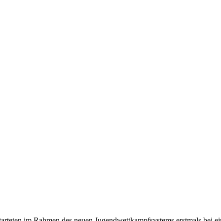
arteten im Rahmen des neuen Jugendwettkampfsystems erstmals bei eine