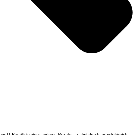
r D-Rangliste eines anderen Bezirks – dabei durchaus erfolgreich.