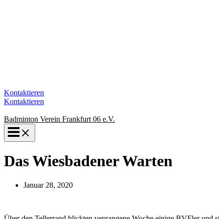
Kontaktieren
Kontaktieren
Badminton Verein Frankfurt 06 e.V.
Das Wiesbadener Warten
Januar 28, 2020
Über den Tellerrand blickten vergangene Woche einige BVFler und st