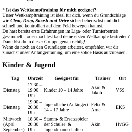
*
Ist das Wettkampftraining für mich geeignet?
Unser Wettkampftraining ist ideal für dich, wenn du Grundschläge
wie
Clear, Drop, Smash und Drive
sicher beherrschst und dich
schnell und kontrolliert auf dem Feld bewegen kannst.
Du hast bereits erste Erfahrungen im Liga- oder Turnierbetrieb
gesammelt – oder möchtest bald deine ersten Wettkämpfe bestreiten?
Dann bist du in dieser Gruppe genau richtig!
Wenn du noch an den Grundlagen arbeitest, empfehlen wir dir
zunächst unser Anfängertraining, um eine solide Basis aufzubauen.
Kinder & Jugend
Tag
Uhrzeit
Geeignet für
Trainer
Ort
17:30 –
Akin &
Dienstag
19:00
Kinder 10 – 14 Jahre
VSS
Jakob
Uhr
19:00 –
Jugendliche (Anfänger)
Felix &
Dienstag
20:30
EKS
14 – 17 Jahre
Arne
Uhr
Mittwoch
18:30 –
Stamm- & Ersatzspieler
(April -
20:30
der Schüler- &
Akin
HvGG
September)
Uhr
Jugendmannschaften