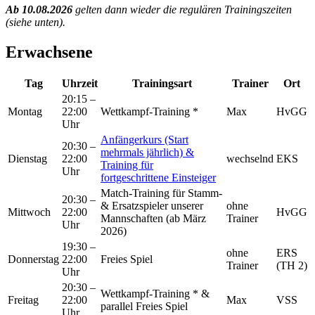
Ab 10.08.2026
gelten dann wieder die regulären Trainingszeiten
(siehe unten).
Erwachsene
Tag
Uhrzeit
Trainingsart
Trainer
Ort
20:15 –
Montag
22:00
Wettkampf-Training *
Max
HvGG
Uhr
Anfängerkurs (Start
20:30 –
mehrmals jährlich) &
Dienstag
22:00
wechselnd
EKS
Training für
Uhr
fortgeschrittene Einsteiger
Match-Training für Stamm-
20:30 –
& Ersatzspieler unserer
ohne
Mittwoch
22:00
HvGG
Mannschaften (ab März
Trainer
Uhr
2026)
19:30 –
ohne
ERS
Donnerstag
22:00
Freies Spiel
Trainer
(TH 2)
Uhr
20:30 –
Wettkampf-Training * &
Freitag
22:00
Max
VSS
parallel Freies Spiel
Uhr