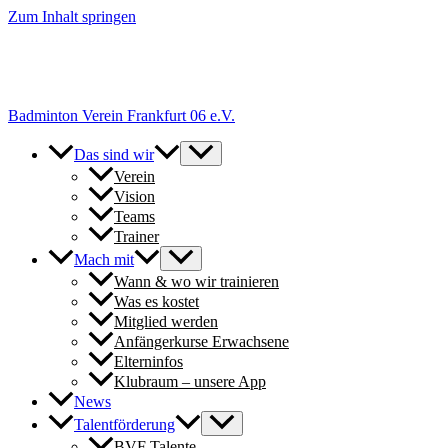
Zum Inhalt springen
+++ Neue Spielerinnen & Spieler für unsere Erwachsenen-Teams
herzlich willkommen. // New players welcome to join our adult
teams for next season. +++
Badminton Verein Frankfurt 06 e.V.
Das sind wir
Verein
Vision
Teams
Trainer
Mach mit
Wann & wo wir trainieren
Was es kostet
Mitglied werden
Anfängerkurse Erwachsene
Elterninfos
Klubraum – unsere App
News
Talentförderung
BVF Talente