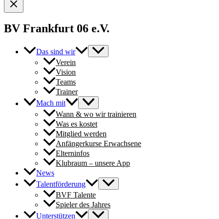
BV Frankfurt 06 e.V.
Das sind wir
Verein
Vision
Teams
Trainer
Mach mit
Wann & wo wir trainieren
Was es kostet
Mitglied werden
Anfängerkurse Erwachsene
Elterninfos
Klubraum – unsere App
News
Talentförderung
BVF Talente
Spieler des Jahres
Unterstützen