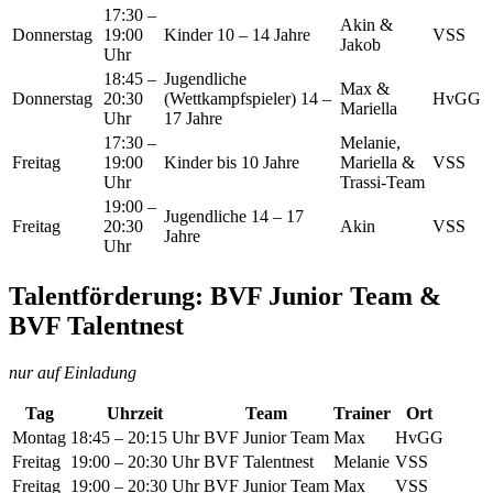
17:30 –
Akin &
Donnerstag
19:00
Kinder 10 – 14 Jahre
VSS
Jakob
Uhr
18:45 –
Jugendliche
Max &
Donnerstag
20:30
(Wettkampfspieler) 14 –
HvGG
Mariella
Uhr
17 Jahre
17:30 –
Melanie,
Freitag
19:00
Kinder bis 10 Jahre
Mariella &
VSS
Uhr
Trassi-Team
19:00 –
Jugendliche 14 – 17
Freitag
20:30
Akin
VSS
Jahre
Uhr
Talentförderung: BVF Junior Team &
BVF Talentnest
nur auf Einladung
Tag
Uhrzeit
Team
Trainer
Ort
Montag
18:45 – 20:15 Uhr
BVF Junior Team
Max
HvGG
Freitag
19:00 – 20:30 Uhr
BVF Talentnest
Melanie
VSS
Freitag
19:00 – 20:30 Uhr
BVF Junior Team
Max
VSS