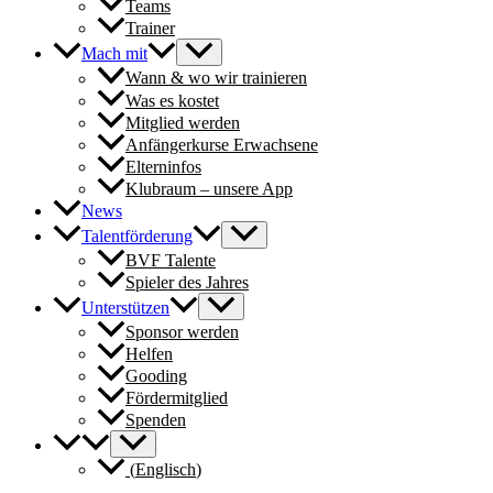
Teams
Trainer
Mach mit
Wann & wo wir trainieren
Was es kostet
Mitglied werden
Anfängerkurse Erwachsene
Elterninfos
Klubraum – unsere App
News
Talentförderung
BVF Talente
Spieler des Jahres
Unterstützen
Sponsor werden
Helfen
Gooding
Fördermitglied
Spenden
(
Englisch
)