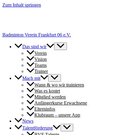
Zum Inhalt springen
+++ Neue Spielerinnen & Spieler für unsere Erwachsenen-Teams
herzlich willkommen. // New players welcome to join our adult
teams for next season. +++
Badminton Verein Frankfurt 06 e.V.
Das sind wir
Verein
Vision
Teams
Trainer
Mach mit
Wann & wo wir trainieren
Was es kostet
Mitglied werden
Anfängerkurse Erwachsene
Elterninfos
Klubraum – unsere App
News
Talentförderung
BVF Talente