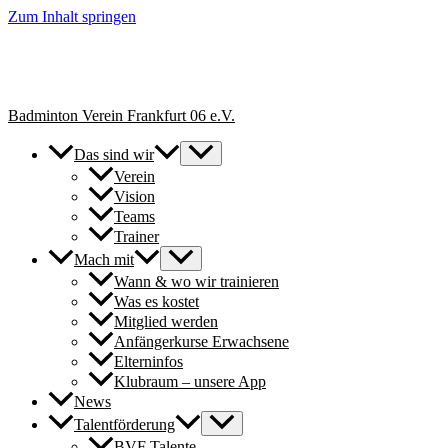
Zum Inhalt springen
+++ Neue Spielerinnen & Spieler für unsere Erwachsenen-Teams
herzlich willkommen. // New players welcome to join our adult
teams for next season. +++
Badminton Verein Frankfurt 06 e.V.
Das sind wir
Verein
Vision
Teams
Trainer
Mach mit
Wann & wo wir trainieren
Was es kostet
Mitglied werden
Anfängerkurse Erwachsene
Elterninfos
Klubraum – unsere App
News
Talentförderung
BVF Talente