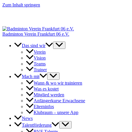
Zum Inhalt springen
+++ Neue Spielerinnen & Spieler für unsere Erwachsenen-Teams
herzlich willkommen. // New players welcome to join our adult
teams for next season. +++
Badminton Verein Frankfurt 06 e.V.
Das sind wir
Verein
Vision
Teams
Trainer
Mach mit
Wann & wo wir trainieren
Was es kostet
Mitglied werden
Anfängerkurse Erwachsene
Elterninfos
Klubraum – unsere App
News
Talentförderung
BVF Talente