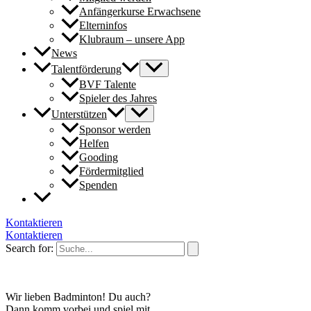
Anfängerkurse Erwachsene
Elterninfos
Klubraum – unsere App
News
Talentförderung
BVF Talente
Spieler des Jahres
Unterstützen
Sponsor werden
Helfen
Gooding
Fördermitglied
Spenden
Kontaktieren
Kontaktieren
Search for:
Wir lieben Badminton! Du auch?
Dann komm vorbei und spiel mit.