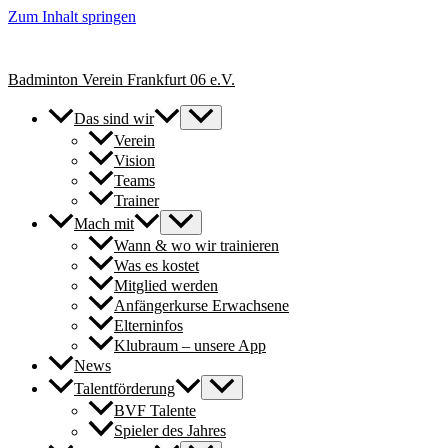
Zum Inhalt springen
+++ Neue Spielerinnen & Spieler für unsere Erwachsenen-Teams herzl
Badminton Verein Frankfurt 06 e.V.
Das sind wir
Verein
Vision
Teams
Trainer
Mach mit
Wann & wo wir trainieren
Was es kostet
Mitglied werden
Anfängerkurse Erwachsene
Elterninfos
Klubraum – unsere App
News
Talentförderung
BVF Talente
Spieler des Jahres