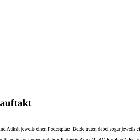
auftakt
und Atiksh jeweils einen Podestplatz. Beide traten dabei sogar jeweils e
in Planegg zusammen mit ihrer Partnerin Anna (1. BV Bamberg) den zw