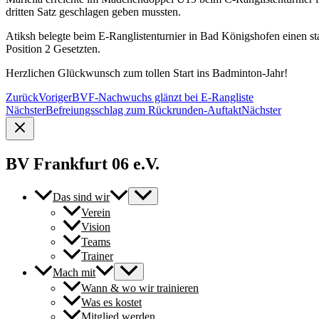
dritten Satz geschlagen geben mussten.
Atiksh belegte beim E-Ranglistenturnier in Bad Königshofen einen st
Position 2 Gesetzten.
Herzlichen Glückwunsch zum tollen Start ins Badminton-Jahr!
Zurück
Voriger
BVF-Nachwuchs glänzt bei E-Rangliste
Nächster
Befreiungsschlag zum Rückrunden-Auftakt
Nächster
BV Frankfurt 06 e.V.
Das sind wir
Verein
Vision
Teams
Trainer
Mach mit
Wann & wo wir trainieren
Was es kostet
Mitglied werden