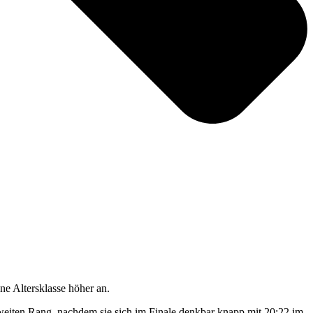
ine Altersklasse höher an.
eiten Rang, nachdem sie sich im Finale denkbar knapp mit 20:22 im