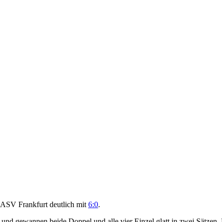
ASV Frankfurt deutlich mit
6:0
.
n und gewannen beide Doppel und alle vier Einzel glatt in zwei Sätzen.