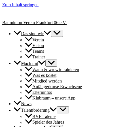
Zum Inhalt springen
+++ Neue Spielerinnen & Spieler für unsere Erwachsenen-Teams herzl
Badminton Verein Frankfurt 06 e.V.
Das sind wir
Verein
Vision
Teams
Trainer
Mach mit
Wann & wo wir trainieren
Was es kostet
Mitglied werden
Anfängerkurse Erwachsene
Elterninfos
Klubraum – unsere App
News
Talentförderung
BVF Talente
Spieler des Jahres