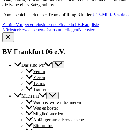
die Nähe eines Satzgewinns.
Damit schiebt sich unser Team auf Rang 3 in der
U15-Mini-Bezirksob
Zurück
Voriger
Vereinsinternes Finale bei E-Rangliste
Nächster
Erwachsenen-Teams unterliegen
Nächster
BV Frankfurt 06 e.V.
Das sind wir
Verein
Vision
Teams
Trainer
Mach mit
Wann & wo wir trainieren
Was es kostet
Mitglied werden
Anfängerkurse Erwachsene
Elterninfos