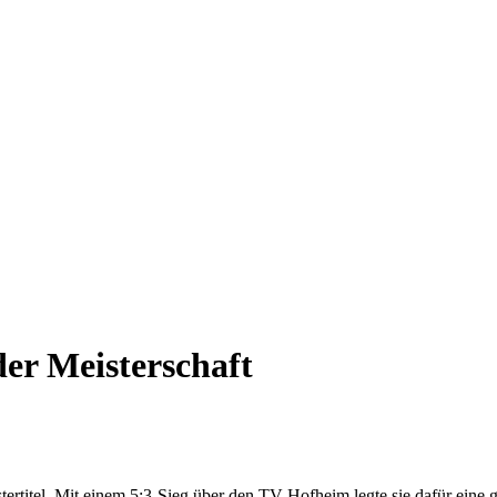
der Meisterschaft
rtitel. Mit einem 5:3-Sieg über den TV Hofheim legte sie dafür eine 