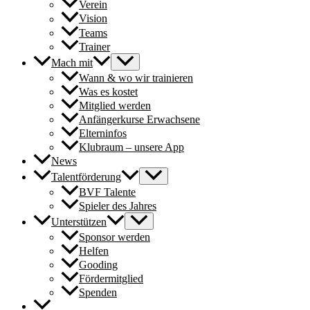
Verein
Vision
Teams
Trainer
Mach mit
Wann & wo wir trainieren
Was es kostet
Mitglied werden
Anfängerkurse Erwachsene
Elterninfos
Klubraum – unsere App
News
Talentförderung
BVF Talente
Spieler des Jahres
Unterstützen
Sponsor werden
Helfen
Gooding
Fördermitglied
Spenden