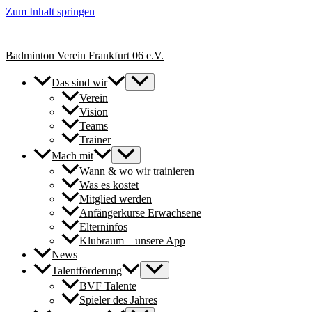
Zum Inhalt springen
+++ Neue Spielerinnen & Spieler für unsere Erwachsenen-Teams herzl
Badminton Verein Frankfurt 06 e.V.
Das sind wir
Verein
Vision
Teams
Trainer
Mach mit
Wann & wo wir trainieren
Was es kostet
Mitglied werden
Anfängerkurse Erwachsene
Elterninfos
Klubraum – unsere App
News
Talentförderung
BVF Talente
Spieler des Jahres