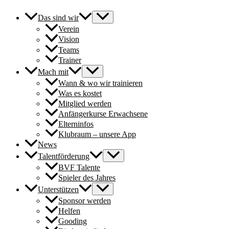
Das sind wir
Verein
Vision
Teams
Trainer
Mach mit
Wann & wo wir trainieren
Was es kostet
Mitglied werden
Anfängerkurse Erwachsene
Elterninfos
Klubraum – unsere App
News
Talentförderung
BVF Talente
Spieler des Jahres
Unterstützen
Sponsor werden
Helfen
Gooding