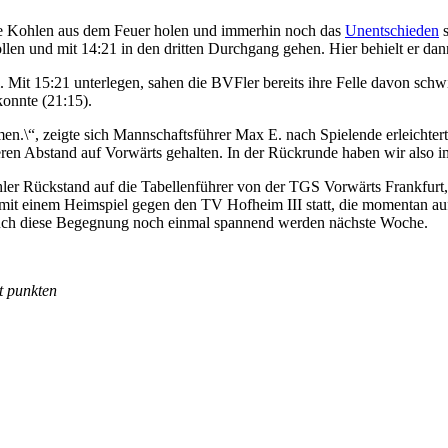
ie Kohlen aus dem Feuer holen und immerhin noch das
Unentschieden
s
len und mit 14:21 in den dritten Durchgang gehen. Hier behielt er dann
 Mit 15:21 unterlegen, sahen die BVFler bereits ihre Felle davon sch
konnte (21:15).
\“, zeigte sich Mannschaftsführer Max E. nach Spielende erleichtert. 
n Abstand auf Vorwärts gehalten. In der Rückrunde haben wir also im
er Rückstand auf die Tabellenführer von der TGS Vorwärts Frankfurt, 
it einem Heimspiel gegen den TV Hofheim III statt, die momentan auf
e auch diese Begegnung noch einmal spannend werden nächste Woche.
t punkten