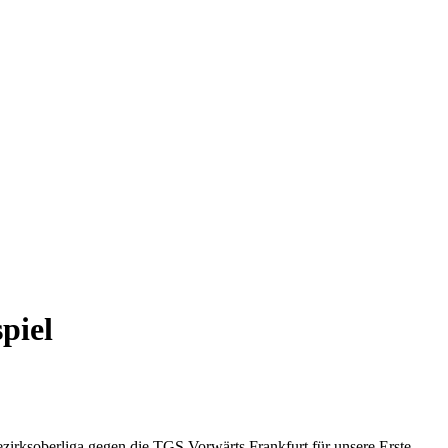
piel
ezirksoberliga gegen die TGS Vorwärts Frankfurt für unsere Erste.