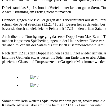
Dabei stand das Spiel schon im Vorfeld unter keinem guten Stern. Ti
Abschlusstraining am Freitag nicht mitmachen.
Dennoch gingen alle BVFler gegen den Tabellenführer aus dem Frank
schnell die Segel streichen (12:21 / 13:21). Besser lief es dagege
bevor sie durch zu viele leichte Fehler mit 17:21 in den dritten Satz
Auch über drei Durchgänge ging das erste Doppel von Max E. und Ti
mit den langsamen Spielbedingungen in der Halle schwer. Diese verurs
die aber im Verlauf des Satzes bis auf 19:20 zusammenschmolz. Am E
Nach dem 1:2 aus den Doppeln sollten es die Einzel wieder richten. Al
fand ihre Gegnerin etwas besser ins Spiel, am Ende war es aber Alina
platzierten Clears und Drops setzte der Gastgeber Max immer wieder u
Somit durfte kein weiteres Spiel mehr verloren gehen, wollte man die
Knake/Niedzielski aber am Ende beim 21:23 / 15:21 nicht besiegen.