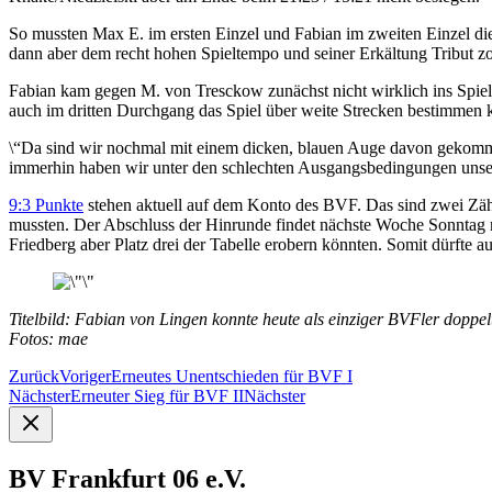
So mussten Max E. im ersten Einzel und Fabian im zweiten Einzel d
dann aber dem recht hohen Spieltempo und seiner Erkältung Tribut zol
Fabian kam gegen M. von Tresckow zunächst nicht wirklich ins Spiel.
auch im dritten Durchgang das Spiel über weite Strecken bestimmen 
\“Da sind wir nochmal mit einem dicken, blauen Auge davon gekommen.
immerhin haben wir unter den schlechten Ausgangsbedingungen unsere
9:3 Punkte
stehen aktuell auf dem Konto des BVF. Das sind zwei Zähl
mussten. Der Abschluss der Hinrunde findet nächste Woche Sonntag m
Friedberg aber Platz drei der Tabelle erobern könnten. Somit dürft
Titelbild: Fabian von Lingen konnte heute als einziger BVFler doppel
Fotos: mae
Zurück
Voriger
Erneutes Unentschieden für BVF I
Nächster
Erneuter Sieg für BVF II
Nächster
BV Frankfurt 06 e.V.