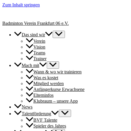
Zum Inhalt springen
+++ Neue Spielerinnen & Spieler für unsere Erwachsenen-Teams herzl
Badminton Verein Frankfurt 06 e.V.
Das sind wir
Verein
Vision
Teams
Trainer
Mach mit
Wann & wo wir trainieren
Was es kostet
Mitglied werden
Anfängerkurse Erwachsene
Elterninfos
Klubraum – unsere App
News
Talentförderung
BVF Talente
Spieler des Jahres