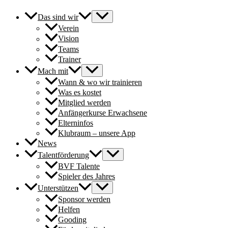
Das sind wir
Verein
Vision
Teams
Trainer
Mach mit
Wann & wo wir trainieren
Was es kostet
Mitglied werden
Anfängerkurse Erwachsene
Elterninfos
Klubraum – unsere App
News
Talentförderung
BVF Talente
Spieler des Jahres
Unterstützen
Sponsor werden
Helfen
Gooding