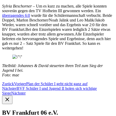
Sylvia Beschorner –
Um es kurz zu machen, alle Spiele konnten
souverän gegen den TV Hofheim III gewonnen werden. Ein
überragendes 6:0
wurde für die Schülermannschaft verbucht. Beide
Doppel, Marlon Beschorner/Noah Jalink und Leo Malik/Jakob
Wieder, waren schnell vorüber und das Ergebnis war 2:0 für den
BV Frankfurt.Bei den Einzelspielen waren lediglich 2 Sätze etwas
knapper, wurden aber trotz allem gewonnen.Alle Einzelspieler
lieferten ein hervorragendes Spiele und Ergebnisse, denn auch hier
gab es nur 2 – Satz Spiele für den BV Frankfurt. So kann es
weitergehen!
Titelbild: Johannes & David steuerten ihren Teil zum Sieg der
Jugend I bei.
Foto: mae
Zurück
Voriger
Plan der Schüler I geht nicht ganz auf
Nächster
BVF Schüler I und Jugend II holen sich wichtige
Siege
Nächster
BV Frankfurt 06 e.V.