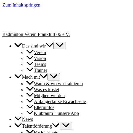
Zum Inhalt springen
+++ Neue Spielerinnen & Spieler für unsere Erwachsenen-Teams
herzlich willkommen. // New players welcome to join our adult
teams for next season. +++
Badminton Verein Frankfurt 06 e.V.
Das sind wir
Verein
Vision
Teams
Trainer
Mach mit
Wann & wo wir trainieren
Was es kostet
Mitglied werden
Anfängerkurse Erwachsene
Elterninfos
Klubraum – unsere App
News
Talentförderung
BVF Talente