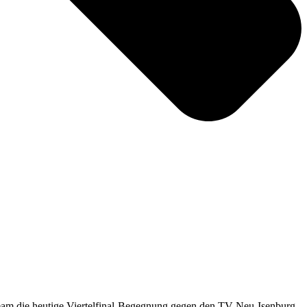
 Team die heutige Viertelfinal-Begegnung gegen den TV Neu-Isenburg