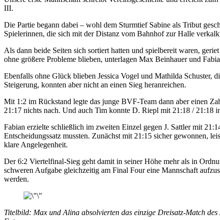
III.
Die Partie begann dabei – wohl dem Sturmtief Sabine als Tribut ges
Spielerinnen, die sich mit der Distanz vom Bahnhof zur Halle verkalku
Als dann beide Seiten sich sortiert hatten und spielbereit waren, 
ohne größere Probleme blieben, unterlagen Max Beinhauer und Fabian 
Ebenfalls ohne Glück blieben Jessica Vogel und Mathilda Schuster, d
Steigerung, konnten aber nicht an einen Sieg heranreichen.
Mit 1:2 im Rückstand legte das junge BVF-Team dann aber einen Zah
21:17 nichts nach. Und auch Tim konnte D. Riepl mit 21:18 / 21:18 i
Fabian erzielte schließlich im zweiten Einzel gegen J. Sattler mit 
Entscheidungssatz mussten. Zunächst mit 21:15 sicher gewonnen, leist
klare Angelegenheit.
Der 6:2 Viertelfinal-Sieg geht damit in seiner Höhe mehr als in Ordnu
schweren Aufgabe gleichzeitig am Final Four eine Mannschaft aufzuste
werden.
Titelbild: Max und Alina absolvierten das einzige Dreisatz-Match de