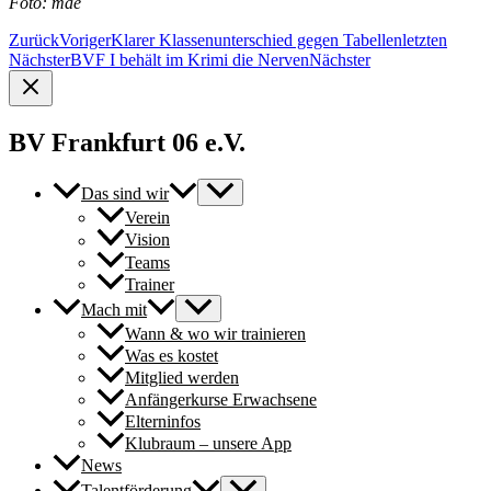
Foto: mae
Zurück
Voriger
Klarer Klassenunterschied gegen Tabellenletzten
Nächster
BVF I behält im Krimi die Nerven
Nächster
BV Frankfurt 06 e.V.
Das sind wir
Verein
Vision
Teams
Trainer
Mach mit
Wann & wo wir trainieren
Was es kostet
Mitglied werden
Anfängerkurse Erwachsene
Elterninfos
Klubraum – unsere App
News
Talentförderung