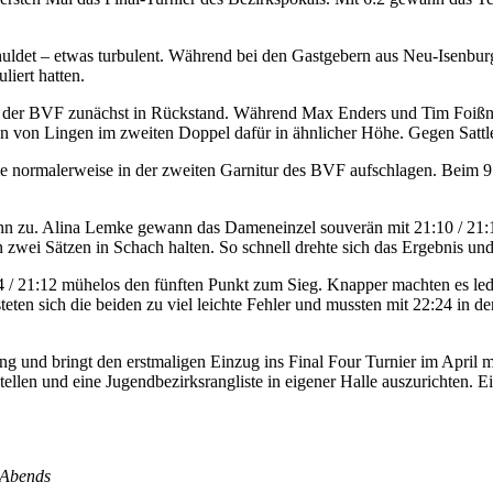
chuldet – etwas turbulent. Während bei den Gastgebern aus Neu-Isenbu
liert hatten.
geriet der BVF zunächst in Rückstand. Während Max Enders und Tim Foiß
von Lingen im zweiten Doppel dafür in ähnlicher Höhe. Gegen Sattler/
ie normalerweise in der zweiten Garnitur des BVF aufschlagen. Beim 9:
n zu. Alina Lemke gewann das Dameneinzel souverän mit 21:10 / 21:14
n zwei Sätzen in Schach halten. So schnell drehte sich das Ergebnis un
21:14 / 21:12 mühelos den fünften Punkt zum Sieg. Knapper machten es 
eten sich die beiden zu viel leichte Fehler und mussten mit 22:24 in d
ng und bringt den erstmaligen Einzug ins Final Four Turnier im April m
llen und eine Jugendbezirksrangliste in eigener Halle auszurichten. Ei
s Abends