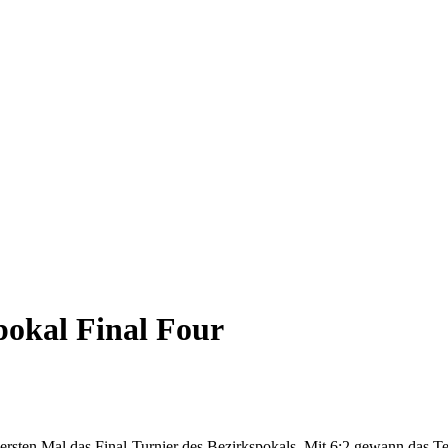
pokal Final Four
m ersten Mal das Final-Turnier des Bezirkspokals. Mit 6:2 gewann das