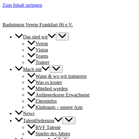
Zum Inhalt springen
+++ Neue Spielerinnen & Spieler für unsere Erwachsenen-Teams herzl
Badminton Verein Frankfurt 06 e.V.
Das sind wir
Verein
Vision
Teams
Trainer
Mach mit
Wann & wo wir trainieren
Was es kostet
Mitglied werden
Anfängerkurse Erwachsene
Elterninfos
Klubraum – unsere App
News
Talentförderung
BVF Talente
Spieler des Jahres