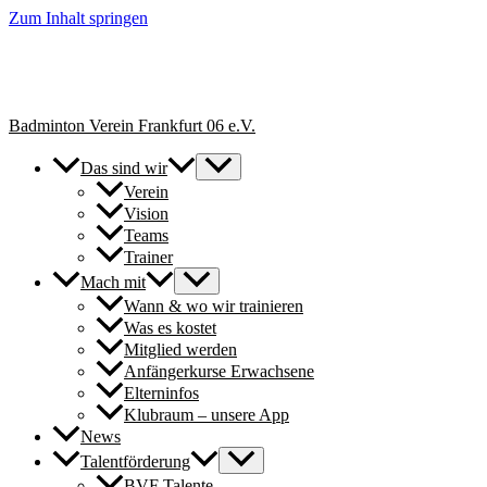
Zum Inhalt springen
+++ Neue Spielerinnen & Spieler für unsere Erwachsenen-Teams
herzlich willkommen. // New players welcome to join our adult
teams for next season. +++
Badminton Verein Frankfurt 06 e.V.
Das sind wir
Verein
Vision
Teams
Trainer
Mach mit
Wann & wo wir trainieren
Was es kostet
Mitglied werden
Anfängerkurse Erwachsene
Elterninfos
Klubraum – unsere App
News
Talentförderung
BVF Talente