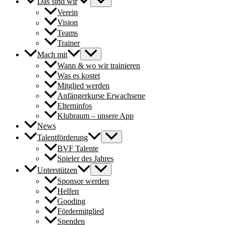
Das sind wir
Verein
Vision
Teams
Trainer
Mach mit
Wann & wo wir trainieren
Was es kostet
Mitglied werden
Anfängerkurse Erwachsene
Elterninfos
Klubraum – unsere App
News
Talentförderung
BVF Talente
Spieler des Jahres
Unterstützen
Sponsor werden
Helfen
Gooding
Fördermitglied
Spenden