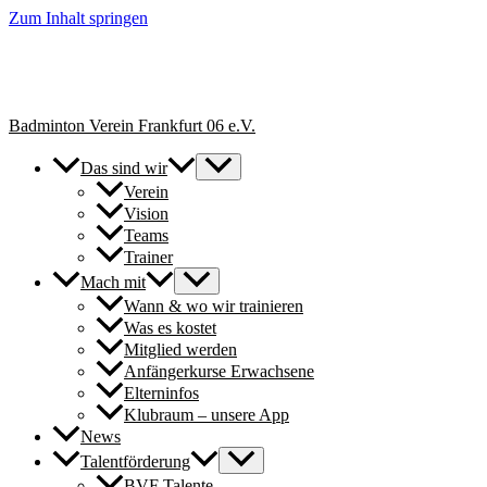
Zum Inhalt springen
+++ Neue Spielerinnen & Spieler für unsere Erwachsenen-Teams
herzlich willkommen. // New players welcome to join our adult
teams for next season. +++
Badminton Verein Frankfurt 06 e.V.
Das sind wir
Verein
Vision
Teams
Trainer
Mach mit
Wann & wo wir trainieren
Was es kostet
Mitglied werden
Anfängerkurse Erwachsene
Elterninfos
Klubraum – unsere App
News
Talentförderung
BVF Talente