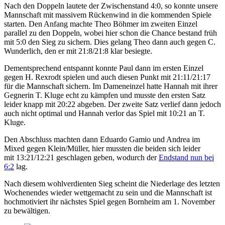
Nach den Doppeln lautete der Zwischenstand 4:0, so konnte unsere
Mannschaft mit massivem Rückenwind in die kommenden Spiele
starten. Den Anfang machte Theo Böhmer im zweiten Einzel
parallel zu den Doppeln, wobei hier schon die Chance bestand früh
mit 5:0 den Sieg zu sichern. Dies gelang Theo dann auch gegen C.
Wunderlich, den er mit 21:8/21:8 klar besiegte.
Dementsprechend entspannt konnte Paul dann im ersten Einzel
gegen H. Rexrodt spielen und auch diesen Punkt mit 21:11/21:17
für die Mannschaft sichern. Im Dameneinzel hatte Hannah mit ihrer
Gegnerin T. Kluge echt zu kämpfen und musste den ersten Satz
leider knapp mit 20:22 abgeben. Der zweite Satz verlief dann jedoch
auch nicht optimal und Hannah verlor das Spiel mit 10:21 an T.
Kluge.
Den Abschluss machten dann Eduardo Gamio und Andrea im
Mixed gegen Klein/Müller, hier mussten die beiden sich leider
mit 13:21/12:21 geschlagen geben, wodurch der
Endstand nun bei
6:2
lag.
Nach diesem wohlverdienten Sieg scheint die Niederlage des letzten
Wochenendes wieder wettgemacht zu sein und die Mannschaft ist
hochmotiviert ihr nächstes Spiel gegen Bornheim am 1. November
zu bewältigen.