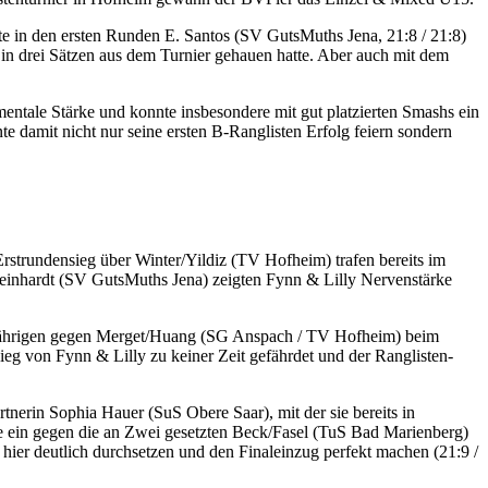
gte in den ersten Runden E. Santos (SV GutsMuths Jena, 21:8 / 21:8)
 in drei Sätzen aus dem Turnier gehauen hatte. Aber auch mit dem
mentale Stärke und konnte insbesondere mit gut platzierten Smashs ein
 damit nicht nur seine ersten B-Ranglisten Erfolg feiern sondern
strundensieg über Winter/Yildiz (TV Hofheim) trafen bereits im
Meinhardt (SV GutsMuths Jena) zeigten Fynn & Lilly Nervenstärke
13-jährigen gegen Merget/Huang (SG Anspach / TV Hofheim) beim
eg von Fynn & Lilly zu keiner Zeit gefährdet und der Ranglisten-
nerin Sophia Hauer (SuS Obere Saar), mit der sie bereits in
nde ein gegen die an Zwei gesetzten Beck/Fasel (TuS Bad Marienberg)
hier deutlich durchsetzen und den Finaleinzug perfekt machen (21:9 /