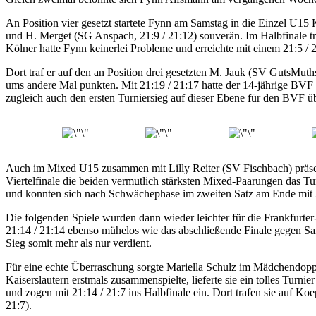
An Position vier gesetzt startete Fynn am Samstag in die Einzel U15 
und H. Merget (SG Anspach, 21:9 / 21:12) souverän. Im Halbfinale tr
Kölner hatte Fynn keinerlei Probleme und erreichte mit einem 21:5 / 2
Dort traf er auf den an Position drei gesetzten M. Jauk (SV GutsMuth
ums andere Mal punkten. Mit 21:19 / 21:17 hatte der 14-jährige BVF 
zugleich auch den ersten Turniersieg auf dieser Ebene für den BVF ü
Auch im Mixed U15 zusammen mit Lilly Reiter (SV Fischbach) präsent
Viertelfinale die beiden vermutlich stärksten Mixed-Paarungen das 
und konnten sich nach Schwächephase im zweiten Satz am Ende mit 2
Die folgenden Spiele wurden dann wieder leichter für die Frankfur
21:14 / 21:14 ebenso mühelos wie das abschließende Finale gegen Sar
Sieg somit mehr als nur verdient.
Für eine echte Überraschung sorgte Mariella Schulz im Mädchendoppel
Kaiserslautern erstmals zusammenspielte, lieferte sie ein tolles Tur
und zogen mit 21:14 / 21:7 ins Halbfinale ein. Dort trafen sie auf 
21:7).