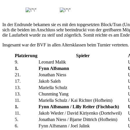
In der Endrunde bekamen sie es mit den topgesetzten Block/Tran (U
sich die beiden im Anschluss sehr beeindruckt von der greifbaren Mö
die Laufarbeit wurde zu steif und zögerlich. Somit reichte es am End
Insgesamt war der BVF in allen Altersklassen beim Turnier vertreten
Platzierung
Spieler
A
9.
Leonard Malik
1.
Fynn Alfsmann
21.
Jonathan Niess
17.
Jakob Saleh
13.
Mariella Schulz
13.
Chunming Yang
11.
Mariella Schulz / Kai Richter (Hofheim)
1.
Fynn Alfsmann / Lilly Reiter (Fischbach)
11.
Jakob Wieder / David Kiriyenko (Dortelweil)
5.
Jonathan Niess / Bjarne Dittrich (Hofheim)
6.
Fynn Alfsmann / Joel Jalink