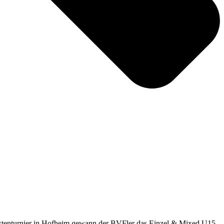
istenturnier in Hofheim gewann der BVFler das Einzel & Mixed U15.