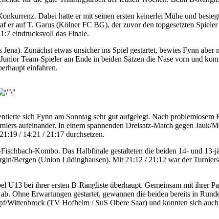
Konkurrenz. Dabei hatte er mit seinen ersten keinerlei Mühe und besie
af er auf T. Garus (Kölner FC BG), der zuvor den topgesetzten Spieler
1:7 eindrucksvoll das Finale.
s Jena). Zunächst etwas unsicher ins Spiel gestartet, bewies Fynn aber 
Junior Team-Spieler am Ende in beiden Sätzen die Nase vorn und konnte
berhaupt einfahren.
ierte sich Fynn am Sonntag sehr gut aufgelegt. Nach problemlosem Er
Turniers aufeinander. In einem spannenden Dreisatz-Match gegen Jauk/
1:19 / 14:21 / 21:17 durchsetzen.
ter-Fischbach-Kombo. Das Halbfinale gestalteten die beiden 14- und 
gin/Bergen (Union Lüdinghausen). Mit 21:12 / 21:12 war der Turniersi
 U13 bei ihrer ersten B-Rangliste überhaupt. Gemeinsam mit ihrer Part
nier ab. Ohne Erwartungen gestartet, gewannen die beiden bereits in Ru
Koepf/Wittenbrock (TV Hofheim / SuS Obere Saar) und konnten sich auch 