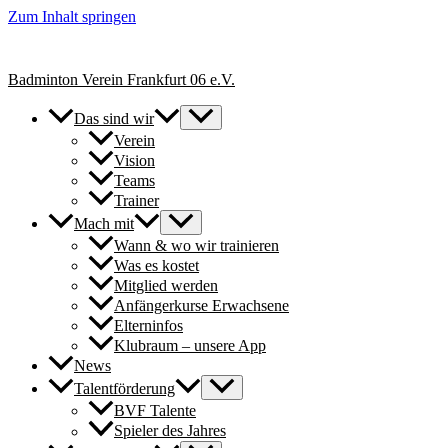
Zum Inhalt springen
+++ Neue Spielerinnen & Spieler für unsere Erwachsenen-Teams herzl
Badminton Verein Frankfurt 06 e.V.
Das sind wir
Verein
Vision
Teams
Trainer
Mach mit
Wann & wo wir trainieren
Was es kostet
Mitglied werden
Anfängerkurse Erwachsene
Elterninfos
Klubraum – unsere App
News
Talentförderung
BVF Talente
Spieler des Jahres