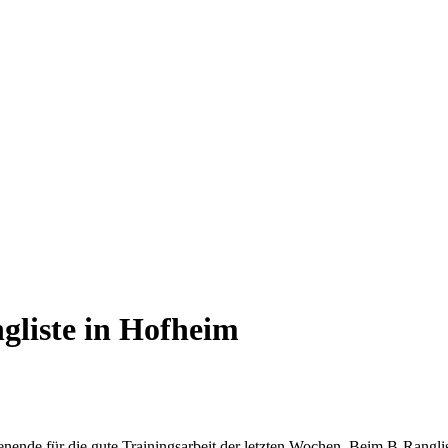
gliste in Hofheim
ende für die gute Trainingsarbeit der letzten Wochen. Beim B-Rangl