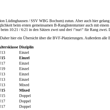
nion Lüdinghausen / SSV WBG Bochum) zutun. Aber auch hier gelang Ma
glichkeit beim ersten gemeinsamen B-Ranglistenturnier auch mit einem 
e beim 10:21 / 6:21 in den Sätzen zwei und drei \“nur\“ für Rang zwei.
. Daher hier ein Übersicht über die BVF-Platzierungen. Außerdem alle 
ltersklasse
Disziplin
U13
Einzel
U15
Einzel
U17
Einzel
U19
Einzel
U13
Einzel
U13
Einzel
U13
Mixed
U15
Mixed
U15
Doppel
U17
Doppel
U17
Doppel