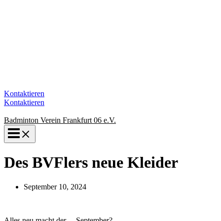
Kontaktieren
Kontaktieren
Badminton Verein Frankfurt 06 e.V.
Des BVFlers neue Kleider
September 10, 2024
Alles neu macht der… September?