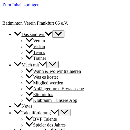
Zum Inhalt springen
+++ Neue Spielerinnen & Spieler für unsere Erwachsenen-Teams herzl
Badminton Verein Frankfurt 06 e.V.
Das sind wir
Verein
Vision
Teams
Trainer
Mach mit
Wann & wo wir trainieren
Was es kostet
Mitglied werden
Anfängerkurse Erwachsene
Elterninfos
Klubraum – unsere App
News
Talentförderung
BVF Talente
Spieler des Jahres