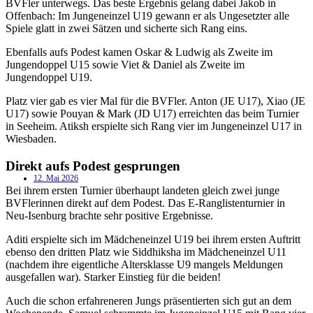
BVFler unterwegs. Das beste Ergebnis gelang dabei Jakob in
Offenbach: Im Jungeneinzel U19 gewann er als Ungesetzter alle
Spiele glatt in zwei Sätzen und sicherte sich Rang eins.
Ebenfalls aufs Podest kamen Oskar & Ludwig als Zweite im
Jungendoppel U15 sowie Viet & Daniel als Zweite im
Jungendoppel U19.
Platz vier gab es vier Mal für die BVFler. Anton (JE U17), Xiao (JE
U17) sowie Pouyan & Mark (JD U17) erreichten das beim Turnier
in Seeheim. Atiksh erspielte sich Rang vier im Jungeneinzel U17 in
Wiesbaden.
Direkt aufs Podest gesprungen
12. Mai 2026
Bei ihrem ersten Turnier überhaupt landeten gleich zwei junge
BVFlerinnen direkt auf dem Podest. Das E-Ranglistenturnier in
Neu-Isenburg brachte sehr positive Ergebnisse.
Aditi erspielte sich im Mädcheneinzel U19 bei ihrem ersten Auftritt
ebenso den dritten Platz wie Siddhiksha im Mädcheneinzel U11
(nachdem ihre eigentliche Altersklasse U9 mangels Meldungen
ausgefallen war). Starker Einstieg für die beiden!
Auch die schon erfahreneren Jungs präsentierten sich gut an dem