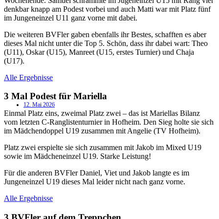
Wochenende. Samuel schrammte im Jugeneinzel U15 mit Rang vier
denkbar knapp am Podest vorbei und auch Matti war mit Platz fünf
im Jungeneinzel U11 ganz vorne mit dabei.
Die weiteren BVFler gaben ebenfalls ihr Bestes, schafften es aber
dieses Mal nicht unter die Top 5. Schön, dass ihr dabei wart: Theo
(U11), Oskar (U15), Manreet (U15, erstes Turnier) und Chaja
(U17).
Alle Ergebnisse
3 Mal Podest für Mariella
12. Mai 2026
Einmal Platz eins, zweimal Platz zwei – das ist Mariellas Bilanz
vom letzten C-Ranglistenturnier in Hofheim. Den Sieg holte sie sich
im Mädchendoppel U19 zusammen mit Angelie (TV Hofheim).
Platz zwei erspielte sie sich zusammen mit Jakob im Mixed U19
sowie im Mädcheneinzel U19. Starke Leistung!
Für die anderen BVFler Daniel, Viet und Jakob langte es im
Jungeneinzel U19 dieses Mal leider nicht nach ganz vorne.
Alle Ergebnisse
3 BVFler auf dem Treppchen