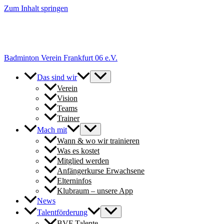
Zum Inhalt springen
+++ Neue Spielerinnen & Spieler für unsere Erwachsenen-Teams
herzlich willkommen. // New players welcome to join our adult
teams for next season. +++
Badminton Verein Frankfurt 06 e.V.
Das sind wir
Verein
Vision
Teams
Trainer
Mach mit
Wann & wo wir trainieren
Was es kostet
Mitglied werden
Anfängerkurse Erwachsene
Elterninfos
Klubraum – unsere App
News
Talentförderung
BVF Talente