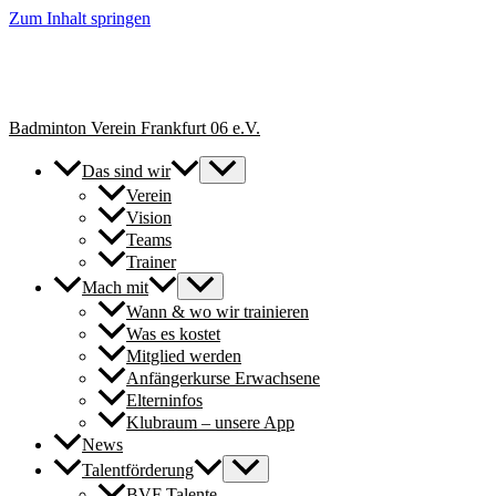
Zum Inhalt springen
+++ Neue Spielerinnen & Spieler für unsere Erwachsenen-Teams
herzlich willkommen. // New players welcome to join our adult
teams for next season. +++
Badminton Verein Frankfurt 06 e.V.
Das sind wir
Verein
Vision
Teams
Trainer
Mach mit
Wann & wo wir trainieren
Was es kostet
Mitglied werden
Anfängerkurse Erwachsene
Elterninfos
Klubraum – unsere App
News
Talentförderung
BVF Talente