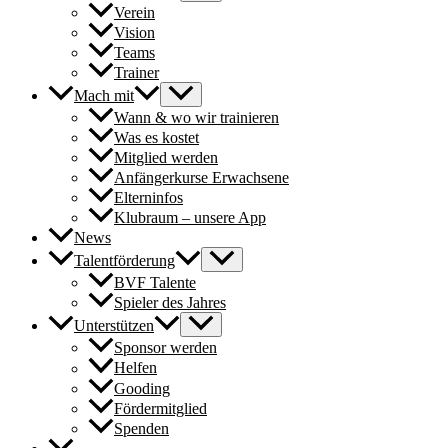
Verein
Vision
Teams
Trainer
Mach mit
Wann & wo wir trainieren
Was es kostet
Mitglied werden
Anfängerkurse Erwachsene
Elterninfos
Klubraum – unsere App
News
Talentförderung
BVF Talente
Spieler des Jahres
Unterstützen
Sponsor werden
Helfen
Gooding
Fördermitglied
Spenden