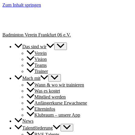
Zum Inhalt springen
+++ Neue Spielerinnen & Spieler für unsere Erwachsenen-Teams
herzlich willkommen. // New players welcome to join our adult
teams for next season. +++
Badminton Verein Frankfurt 06 e.V.
Das sind wir
Verein
Vision
Teams
Trainer
Mach mit
Wann & wo wir trainieren
Was es kostet
Mitglied werden
Anfängerkurse Erwachsene
Elterninfos
Klubraum – unsere App
News
Talentförderung
BVF Talente