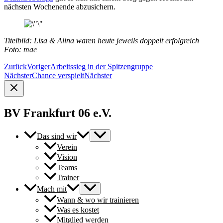
nächsten Wochenende abzusichern.
Titelbild: Lisa & Alina waren heute jeweils doppelt erfolgreich
Foto: mae
Zurück
Voriger
Arbeitssieg in der Spitzengruppe
Nächster
Chance verspielt
Nächster
BV Frankfurt 06 e.V.
Das sind wir
Verein
Vision
Teams
Trainer
Mach mit
Wann & wo wir trainieren
Was es kostet
Mitglied werden