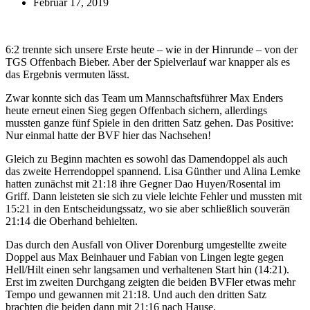
Februar 17, 2019
6:2 trennte sich unsere Erste heute – wie in der Hinrunde – von der
TGS Offenbach Bieber. Aber der Spielverlauf war knapper als es
das Ergebnis vermuten lässt.
Zwar konnte sich das Team um Mannschaftsführer Max Enders
heute erneut einen Sieg gegen Offenbach sichern, allerdings
mussten ganze fünf Spiele in den dritten Satz gehen. Das Positive:
Nur einmal hatte der BVF hier das Nachsehen!
Gleich zu Beginn machten es sowohl das Damendoppel als auch
das zweite Herrendoppel spannend. Lisa Günther und Alina Lemke
hatten zunächst mit 21:18 ihre Gegner Dao Huyen/Rosental im
Griff. Dann leisteten sie sich zu viele leichte Fehler und mussten mit
15:21 in den Entscheidungssatz, wo sie aber schließlich souverän
21:14 die Oberhand behielten.
Das durch den Ausfall von Oliver Dorenburg umgestellte zweite
Doppel aus Max Beinhauer und Fabian von Lingen legte gegen
Hell/Hilt einen sehr langsamen und verhaltenen Start hin (14:21).
Erst im zweiten Durchgang zeigten die beiden BVFler etwas mehr
Tempo und gewannen mit 21:18. Und auch den dritten Satz
brachten die beiden dann mit 21:16 nach Hause.