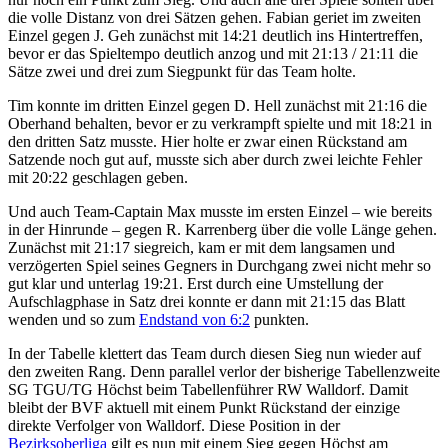
die volle Distanz von drei Sätzen gehen. Fabian geriet im zweiten
Einzel gegen J. Geh zunächst mit 14:21 deutlich ins Hintertreffen,
bevor er das Spieltempo deutlich anzog und mit 21:13 / 21:11 die
Sätze zwei und drei zum Siegpunkt für das Team holte.
Tim konnte im dritten Einzel gegen D. Hell zunächst mit 21:16 die
Oberhand behalten, bevor er zu verkrampft spielte und mit 18:21 in
den dritten Satz musste. Hier holte er zwar einen Rückstand am
Satzende noch gut auf, musste sich aber durch zwei leichte Fehler
mit 20:22 geschlagen geben.
Und auch Team-Captain Max musste im ersten Einzel – wie bereits
in der Hinrunde – gegen R. Karrenberg über die volle Länge gehen.
Zunächst mit 21:17 siegreich, kam er mit dem langsamen und
verzögerten Spiel seines Gegners in Durchgang zwei nicht mehr so
gut klar und unterlag 19:21. Erst durch eine Umstellung der
Aufschlagphase in Satz drei konnte er dann mit 21:15 das Blatt
wenden und so zum
Endstand von 6:2
punkten.
In der Tabelle klettert das Team durch diesen Sieg nun wieder auf
den zweiten Rang. Denn parallel verlor der bisherige Tabellenzweite
SG TGU/TG Höchst beim Tabellenführer RW Walldorf. Damit
bleibt der BVF aktuell mit einem Punkt Rückstand der einzige
direkte Verfolger von Walldorf. Diese Position in der
Bezirksoberliga
gilt es nun mit einem Sieg gegen Höchst am