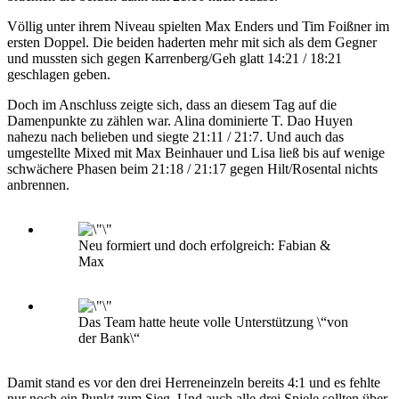
Völlig unter ihrem Niveau spielten Max Enders und Tim Foißner im
ersten Doppel. Die beiden haderten mehr mit sich als dem Gegner
und mussten sich gegen Karrenberg/Geh glatt 14:21 / 18:21
geschlagen geben.
Doch im Anschluss zeigte sich, dass an diesem Tag auf die
Damenpunkte zu zählen war. Alina dominierte T. Dao Huyen
nahezu nach belieben und siegte 21:11 / 21:7. Und auch das
umgestellte Mixed mit Max Beinhauer und Lisa ließ bis auf wenige
schwächere Phasen beim 21:18 / 21:17 gegen Hilt/Rosental nichts
anbrennen.
Neu formiert und doch erfolgreich: Fabian &
Max
Das Team hatte heute volle Unterstützung \“von
der Bank\“
Damit stand es vor den drei Herreneinzeln bereits 4:1 und es fehlte
nur noch ein Punkt zum Sieg. Und auch alle drei Spiele sollten über