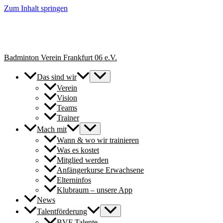
Zum Inhalt springen
+++ Neue Spielerinnen & Spieler für unsere Erwachsenen-Teams
herzlich willkommen. // New players welcome to join our adult
teams for next season. +++
Badminton Verein Frankfurt 06 e.V.
Das sind wir
Verein
Vision
Teams
Trainer
Mach mit
Wann & wo wir trainieren
Was es kostet
Mitglied werden
Anfängerkurse Erwachsene
Elterninfos
Klubraum – unsere App
News
Talentförderung
BVF Talente