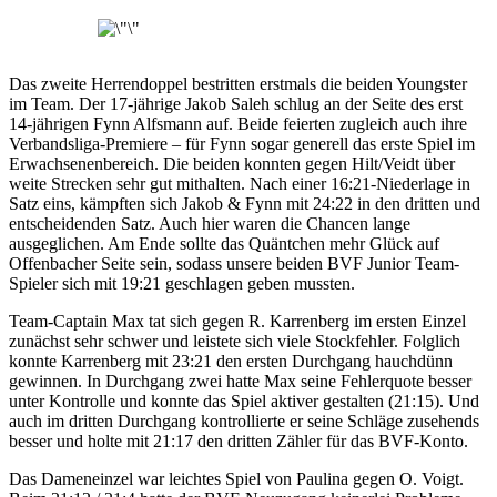
Das zweite Herrendoppel bestritten erstmals die beiden Youngster
im Team. Der 17-jährige Jakob Saleh schlug an der Seite des erst
14-jährigen Fynn Alfsmann auf. Beide feierten zugleich auch ihre
Verbandsliga-Premiere – für Fynn sogar generell das erste Spiel im
Erwachsenenbereich. Die beiden konnten gegen Hilt/Veidt über
weite Strecken sehr gut mithalten. Nach einer 16:21-Niederlage in
Satz eins, kämpften sich Jakob & Fynn mit 24:22 in den dritten und
entscheidenden Satz. Auch hier waren die Chancen lange
ausgeglichen. Am Ende sollte das Quäntchen mehr Glück auf
Offenbacher Seite sein, sodass unsere beiden BVF Junior Team-
Spieler sich mit 19:21 geschlagen geben mussten.
Team-Captain Max tat sich gegen R. Karrenberg im ersten Einzel
zunächst sehr schwer und leistete sich viele Stockfehler. Folglich
konnte Karrenberg mit 23:21 den ersten Durchgang hauchdünn
gewinnen. In Durchgang zwei hatte Max seine Fehlerquote besser
unter Kontrolle und konnte das Spiel aktiver gestalten (21:15). Und
auch im dritten Durchgang kontrollierte er seine Schläge zusehends
besser und holte mit 21:17 den dritten Zähler für das BVF-Konto.
Das Dameneinzel war leichtes Spiel von Paulina gegen O. Voigt.