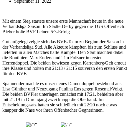
September 11, 2022
Mit einem Sieg startete unsere erste Mannschaft heute in die neue
Verbandsliga-Saison. Im Städte-Derby gegen die TGS Offenbach-
Bieber holte BVF I einen 5:3-Erfolg.
Gut aufgelegt zeigte sich das BVF-Team zu Beginn der Saison in
der Verbandsliga Süd. Alle Akteure kämpften bis zum Schluss und
lieferten in allen Matches harte Kämpfe. Den Start machten dabei
die Routiniers Max Enders und Tim Foißner im ersten
Herrendoppel. Die beiden bewiesen gegen Karrenberg/Geh erneut
ihre Klasse und holten mit 21:13 / 21:15 souverän den ersten Punkt
für den BVF.
Spannender machte es unser neues Damendoppel bestehend aus
Lisa Günther und Neuzugang Paulina Ens gegen Rosental/Voigt.
Die beiden BVFler unterlagen zunächst mit 17:21, behielten aber
mit 21:19 in Durchgang zwei knapp die Oberhand. Im
Entscheidungssatz hatten sie schließlich mit 22:20 noch etwas
knapper die Nase vor ihren Offenbacher Gegnerinnen.