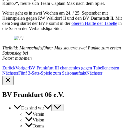
Konto.\“, freute sich Team-Captain Max nach dem Spiel.
Weiter geht es in zwei Wochen am 24. / 25. September mit
Heimspielen gegen RW Walldorf II und den BV Darmstadt II. Mit
dem Sieg startet der BVF somit in der
oberen Hälfte der Tabelle
in
die Saison der Verbandsliga Süd.
Titelbild: Mannschaftsführer Max steuerte zwei Punkte zum ersten
Saisonsieg bei
Fotos: mae/men
Zurück
Voriger
BV Frankfurt III chancenlos gegen Tabellenersten
Nächster
Fünf 3-Satz-Spiele zum Saisonauftakt
Nächster
BV Frankfurt 06 e.V.
Das sind wir
Verein
Vision
Teams