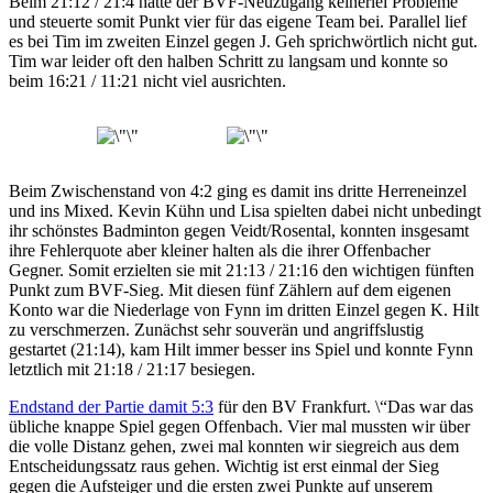
Beim 21:12 / 21:4 hatte der BVF-Neuzugang keinerlei Probleme
und steuerte somit Punkt vier für das eigene Team bei. Parallel lief
es bei Tim im zweiten Einzel gegen J. Geh sprichwörtlich nicht gut.
Tim war leider oft den halben Schritt zu langsam und konnte so
beim 16:21 / 11:21 nicht viel ausrichten.
Beim Zwischenstand von 4:2 ging es damit ins dritte Herreneinzel
und ins Mixed. Kevin Kühn und Lisa spielten dabei nicht unbedingt
ihr schönstes Badminton gegen Veidt/Rosental, konnten insgesamt
ihre Fehlerquote aber kleiner halten als die ihrer Offenbacher
Gegner. Somit erzielten sie mit 21:13 / 21:16 den wichtigen fünften
Punkt zum BVF-Sieg. Mit diesen fünf Zählern auf dem eigenen
Konto war die Niederlage von Fynn im dritten Einzel gegen K. Hilt
zu verschmerzen. Zunächst sehr souverän und angriffslustig
gestartet (21:14), kam Hilt immer besser ins Spiel und konnte Fynn
letztlich mit 21:18 / 21:17 besiegen.
Endstand der Partie damit 5:3
für den BV Frankfurt. \“Das war das
übliche knappe Spiel gegen Offenbach. Vier mal mussten wir über
die volle Distanz gehen, zwei mal konnten wir siegreich aus dem
Entscheidungssatz raus gehen. Wichtig ist erst einmal der Sieg
gegen die Aufsteiger und die ersten zwei Punkte auf unserem