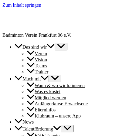
Zum Inhalt springen
+++ Neue Spielerinnen & Spieler für unsere Erwachsenen-Teams
herzlich willkommen. // New players welcome to join our adult
teams for next season. +++
Badminton Verein Frankfurt 06 e.V.
Das sind wir
Verein
Vision
Teams
Trainer
Mach mit
Wann & wo wir trainieren
Was es kostet
Mitglied werden
Anfängerkurse Erwachsene
Elterninfos
Klubraum – unsere App
News
Talentförderung
BVF Talente